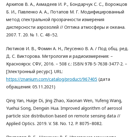
Архипов В. А., Ахмадеев И. Р., Бондарчук С. С., Ворожцов
Б. И., Павленко А. А., Потапов М. Г. Модифицированный
метод спектральной прозрачности измерения
дисперсности аэрозолей // Оптика атмосферы и океана.
2007. Т. 20. № 1. С. 48–52.
Лютиков И. В., Фомин А. Н., Леусенко В. А. / Под общ. ред.
Д. С. Викторова. Метрология и радиоизмерения: –
Красноярск: СФУ, 2016. – 508 с.: ISBN 978-5-7638-3477-2. –
[Электронный ресурс]. URL:
https://znanium.com/catalog/product/967405
(дата
обращения: 05.11.2021)
Qing Yan, Huige Di, Jing Zhao, Xiaonan Wen, Yufeng Wang,
Yuehui Song, Dengxin Hua. Improved algorithm of aerosol
particle size distribution based on remote sensing data //
Applied Optics. 2019. V. 58. No. 12. P. 8075–8082.