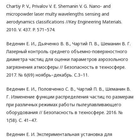
Chartiy P. V., Privalov V. E. Shemanin V. G. Nano- and
micropowder laser multy wavelengths sensing and
aerodynamics classifications //Key Engineering Materials.
2010. V. 437. P. 571–574.
Веденин Е. И., Дьяченко В. В., Чартий П. В., Шеманин В. Г.
Лазерный контроль среднего объемно-поверхностного
диаметра частиц для оценки параметров аэрозольного
загрязнения атмосферы // Безопасность в техносфере.
2017. № 6(69) ноябрь–декабрь. С.3–11.
Веденин Е. И., Половченко С. В., Чартий П. В., Шеманин В.
Г. Изменение функции распределения частиц по размерам
при различных режимах работы пылеулавливающего
оборудования // Безопасность в техносфере. 2016. №
1(58). С. 41–47.
Веденин Е. И. Экспериментальная установка для