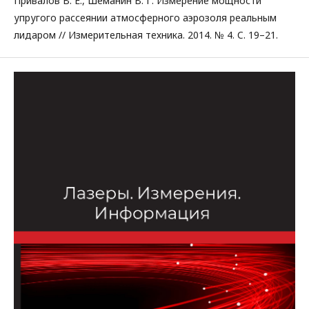
Привалов В. Е., Шеманин В. Г. Измерение мощности
упругого рассеянии атмосферного аэрозоля реальным
лидаром // Измерительная техника. 2014. № 4. C. 19–21.