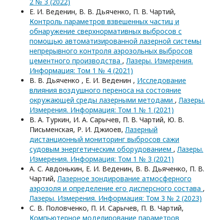
2 № 3 (2022)
Е. И. Веденин, В. В. Дьяченко, П. В. Чартий,
Контроль параметров взвешенных частиц и
обнаружение сверхнормативных выбросов с
помощью автоматизированной лазерной системы
непрерывного контроля аэрозольных выбросов
цементного производства
,
Лазеры. Измерения.
Информация: Том 1 № 4 (2021)
В. В. Дьяченко , Е. И. Веденин ,
Иcследование
влияния воздушного переноса на состояние
окружающей среды лазерными методами
,
Лазеры.
Измерения. Информация: Том 1 № 1 (2021)
В. А. Туркин, И. А. Сарычев, П. В. Чартий, Ю. В.
Письменская, Р. И. Джиоев,
Лазерный
дистанционный мониторинг выбросов сажи
судовым энергетическим оборудованием
,
Лазеры.
Измерения. Информация: Том 1 № 3 (2021)
А. С. Авдонькин, Е. И. Веденин, В. В. Дьяченко, П. В.
Чартий,
Лазерное зондирование атмосферного
аэрозоля и определение его дисперсного состава
,
Лазеры. Измерения. Информация: Том 3 № 2 (2023)
С. В. Половченко, П. И. Сарычев, П. В. Чартий,
Компьютерное моделирование параметров