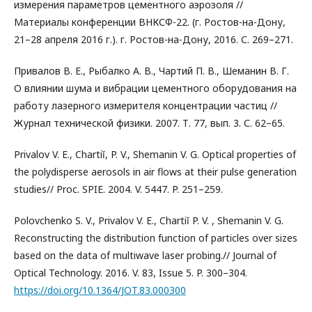
измерения параметров цементного аэрозоля //
Материалы конференции ВНКСФ-22. (г. Ростов-на-Дону,
21–28 апреля 2016 г.). г. Ростов-на-Дону, 2016. С. 269–271.
Привалов В. Е., Рыбалко А. В., Чартий П. В., Шеманин В. Г.
О влиянии шума и вибрации цементного оборудования на
работу лазерного измерителя концентрации частиц //
Журнал технической физики. 2007. Т. 77, вып. 3. С. 62–65.
Privalov V. E., Chartiĭ, P. V., Shemanin V. G. Optical properties of
the polydisperse aerosols in air flows at their pulse generation
studies// Proc. SPIE. 2004. V. 5447. P. 251–259.
Polovchenko S. V., Privalov V. E., Chartiĭ P. V. , Shemanin V. G.
Reconstructing the distribution function of particles over sizes
based on the data of multiwave laser probing.// Journal of
Optical Technology. 2016. V. 83, Issue 5. P. 300–304.
https://doi.org/10.1364/JOT.83.000300