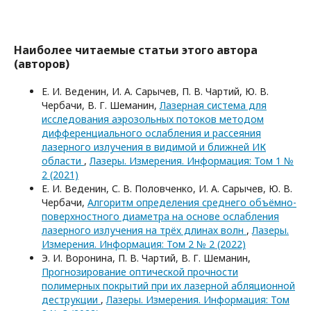
Наиболее читаемые статьи этого автора
(авторов)
Е. И. Веденин, И. А. Сарычев, П. В. Чартий, Ю. В.
Чербачи, В. Г. Шеманин,
Лазерная система для
иccледования аэрозольных потоков методом
дифференциального ослабления и рассеяния
лазерного излучения в видимой и ближней ИК
области
,
Лазеры. Измерения. Информация: Том 1 №
2 (2021)
Е. И. Веденин, С. В. Половченко, И. А. Сарычев, Ю. В.
Чербачи,
Алгоритм определения среднего объёмно-
поверхностного диаметра на основе ослабления
лазерного излучения на трёх длинах волн
,
Лазеры.
Измерения. Информация: Том 2 № 2 (2022)
Э. И. Воронина, П. В. Чартий, В. Г. Шеманин,
Прогнозирование оптической прочности
полимерных покрытий при их лазерной абляционной
деструкции
,
Лазеры. Измерения. Информация: Том