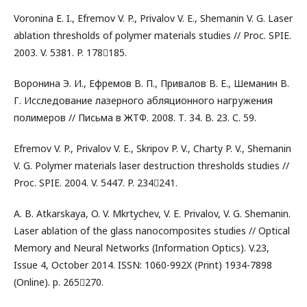
Voronina E. I., Efremov V. P., Privalov V. E., Shemanin V. G. Laser
ablation thresholds of polymer materials studies // Proc. SPIE.
2003. V. 5381. P. 178185.
Воронина Э. И., Ефремов В. П., Привалов В. Е., Шеманин В.
Г. Исследование лазерного абляционного нагружения
полимеров // Письма в ЖТФ. 2008. Т. 34. В. 23. С. 59.
Efremov V. P., Privalov V. E., Skripov P. V., Charty P. V., Shemanin
V. G. Polymer materials laser destruction thresholds studies //
Proc. SPIE. 2004. V. 5447. P. 234241.
A. B. Atkarskaya, O. V. Mkrtychev, V. E. Privalov, V. G. Shemanin.
Laser ablation of the glass nanocomposites studies // Optical
Memory and Neural Networks (Information Optics). V.23,
Issue 4, October 2014. ISSN: 1060-992X (Print) 1934-7898
(Online). p. 265270.