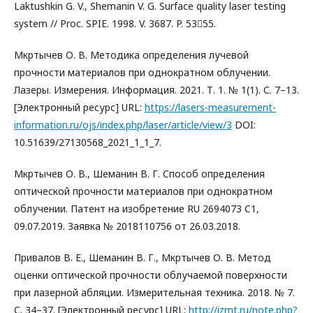
Laktushkin G. V., Shemanin V. G. Surface quality laser testing
system // Proc. SPIE. 1998. V. 3687. P. 5355.
Мкртычев О. В. Методика определения лучевой
прочности материалов при однократном облучении.
Лазеры. Измерения. Информация. 2021. Т. 1. № 1(1). С. 7–13.
[Электронный ресурс] URL:
https://lasers-measurement-
information.ru/ojs/index.php/laser/article/view/3
DOI:
10.51639/27130568_2021_1_1_7.
Мкртычев О. В., Шеманин В. Г. Cпособ определения
оптической прочности материалов при однократном
облучении. Патент на изобретение RU 2694073 C1,
09.07.2019. Заявка № 2018110756 от 26.03.2018.
Привалов В. Е., Шеманин В. Г., Мкртычев О. В. Метод
оценки оптической прочности облучаемой поверхности
при лазерной абляции. Измерительная техника. 2018. № 7.
С. 34–37. [Электронный ресурс] URL:
http://izmt.ru/note.php?