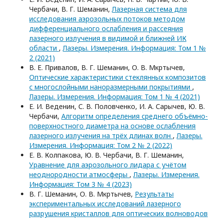
Чербачи, В. Г. Шеманин,
Лазерная система для
иccледования аэрозольных потоков методом
дифференциального ослабления и рассеяния
лазерного излучения в видимой и ближней ИК
области
,
Лазеры. Измерения. Информация: Том 1 №
2 (2021)
В. Е. Привалов, В. Г. Шеманин, О. В. Мкртычев,
Оптические характеристики стеклянных композитов
с многослойными наноразмерными покрытиями
,
Лазеры. Измерения. Информация: Том 1 № 4 (2021)
Е. И. Веденин, С. В. Половченко, И. А. Сарычев, Ю. В.
Чербачи,
Алгоритм определения среднего объёмно-
поверхностного диаметра на основе ослабления
лазерного излучения на трёх длинах волн
,
Лазеры.
Измерения. Информация: Том 2 № 2 (2022)
Е. В. Колпакова, Ю. В. Чербачи, В. Г. Шеманин,
Уравнение для аэрозольного лидара с учётом
неоднородности атмосферы
,
Лазеры. Измерения.
Информация: Том 3 № 4 (2023)
В. Г. Шеманин, О. В. Мкртычев,
Результаты
экспериментальных исследований лазерного
разрушения кристаллов для оптических волноводов