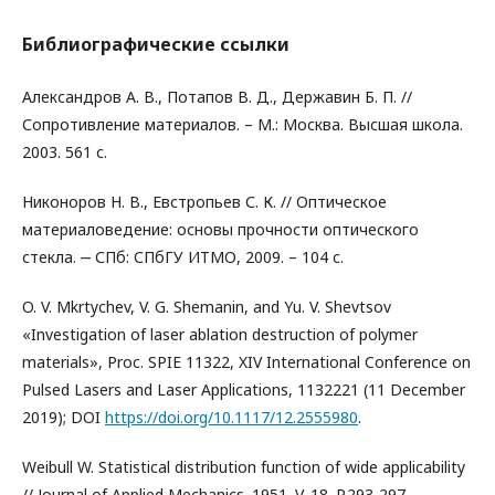
Библиографические ссылки
Александров А. В., Потапов В. Д., Державин Б. П. //
Сопротивление материалов. – М.: Москва. Высшая школа.
2003. 561 с.
Никоноров Н. В., Евстропьев С. К. // Оптическое
материаловедение: основы прочности оптического
стекла. ‒ СПб: СПбГУ ИТМО, 2009. – 104 с.
O. V. Mkrtychev, V. G. Shemanin, and Yu. V. Shevtsov
«Investigation of laser ablation destruction of polymer
materials», Proc. SPIE 11322, XIV International Conference on
Pulsed Lasers and Laser Applications, 1132221 (11 December
2019); DOI
https://doi.org/10.1117/12.2555980
.
Weibull W. Statistical distribution function of wide applicability
// Journal of Applied Mechanics. 1951. V. 18. P.293-297.