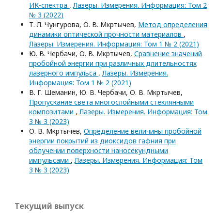
ИК-спектра
,
Лазеры. Измерения. Информация: Том 2
№ 3 (2022)
Т. Л. Чунгурова, О. В. Мкртычев,
Метод определения
динамики оптической прочности материалов
,
Лазеры. Измерения. Информация: Том 1 № 2 (2021)
Ю. В. Чербачи, О. В. Мкртычев,
Сравнение значений
пробойной энергии при различных длительностях
лазерного импульса
,
Лазеры. Измерения.
Информация: Том 1 № 2 (2021)
В. Г. Шеманин, Ю. В. Чербачи, О. В. Мкртычев,
Пропускание света многослойными стеклянными
композитами
,
Лазеры. Измерения. Информация: Том
3 № 3 (2023)
О. В. Мкртычев,
Определение величины пробойной
энергии покрытий из диоксидов гафния при
облучении поверхности наносекундными
импульсами
,
Лазеры. Измерения. Информация: Том
3 № 3 (2023)
Текущий выпуск