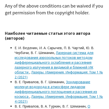
Any of the above conditions can be waived if you
get permission from the copyright holder.
Наиболее читаемые статьи этого автора
(авторов)
Е. И. Веденин, И. А. Сарычев, П. В. Чартий, Ю. В.
Чербачи, В. Г. Шеманин,
Лазерная система для
иccледования аэрозольных потоков методом
дифференциального ослабления и рассеяния
лазерного излучения в видимой и ближней ИК
области
,
Лазеры. Измерения. Информация: Том 1 №
2 (2021)
В. Е. Привалов, В. Г. Шеманин,
Зондирование
молекул водорода в атмосфере лидаром
дифференциального поглощения и рассеяния из
космоса
,
Лазеры. Измерения. Информация: Том 1 №
4 (2021)
В. Е. Привалов, В. А. Туркин, В. Г. Шеманин,
О