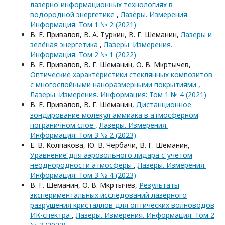
лазерно-информационных технологиях в
водородной энергетике
,
Лазеры. Измерения.
Информация: Том 1 № 2 (2021)
В. Е. Привалов, В. А. Туркин, В. Г. Шеманин,
Лазеры и
зелёная энергетика
,
Лазеры. Измерения.
Информация: Том 2 № 1 (2022)
В. Е. Привалов, В. Г. Шеманин, О. В. Мкртычев,
Оптические характеристики стеклянных композитов
с многослойными наноразмерными покрытиями
,
Лазеры. Измерения. Информация: Том 1 № 4 (2021)
В. Е. Привалов, В. Г. Шеманин,
Дистанционное
зондирование молекул аммиака в атмосферном
пограничном слое
,
Лазеры. Измерения.
Информация: Том 3 № 2 (2023)
Е. В. Колпакова, Ю. В. Чербачи, В. Г. Шеманин,
Уравнение для аэрозольного лидара с учётом
неоднородности атмосферы
,
Лазеры. Измерения.
Информация: Том 3 № 4 (2023)
В. Г. Шеманин, О. В. Мкртычев,
Результаты
экспериментальных исследований лазерного
разрушения кристаллов для оптических волноводов
ИК-спектра
,
Лазеры. Измерения. Информация: Том 2