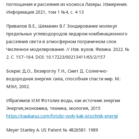
поглощения и рассеяния из космоса Лазеры. Измерения.
Информация 2021, том 1 №4, с. 4-13
Привалов В.Е., Шеманин В.Г Зондирование молекул
предельных углеводородов лидаром комбинационного
рассеяния света в атмосферном пограничном слое.
Численное моделирование. // Изв. вузов. Физика. 2022. №
2. C. 157–164. DOI: 10.17223/00213411/65/2/157
Бокрис Д.О., Везироглу Т.Н., Смит Д. Солнечно-
водородная энергия: сила, способная спасти мир. М.:
МЭИ, 2002.
Ибрагимов И.М Фотолиз воды, как источник энергии
Энергия,экономика, техника, экология, 2015
https://naukarus.com/fotoliz-vody-kak-istochnik-energii
Meyer Stanley A. US Patent № 4826581. 1989