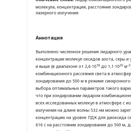
молекула, концентрация, расстояние зондиро
лазерного излучения
Аннотация
Выполнено численное решение лидарного ура
концентрации молекул оксидов азота, серы и
18
20
–3
и выше (в диапазоне от 2,6∙10
до 1,1∙10
м
комбинационного рассеяния света в атмосфер
зондирования до 500 м в режиме синхронного
выбора оптимальных параметров такого вариа
что при зондировании лидаром комбинационн
всех исследованных молекул в атмосфере с и
излучения на длине волны 532 нм можно заре
концентрацию на уровне ПДК для диоксида се
616 с на расстоянии зондирования до 500 м, 