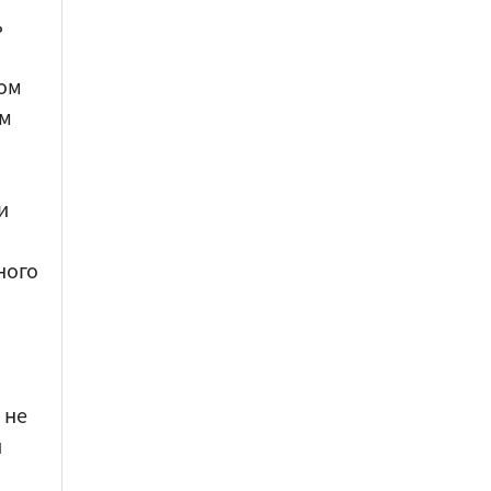
ь
ом
ом
и
ного
 не
и