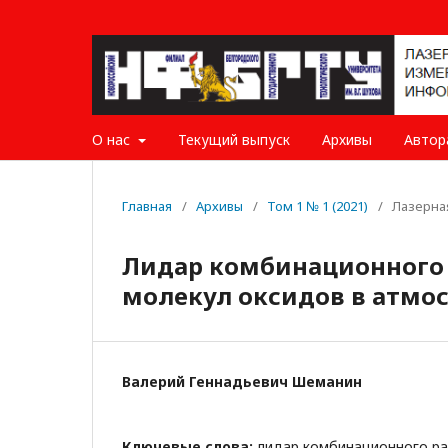
О нас
Текущий выпуск
Архивы
Авто
Главная
/
Архивы
/
Том 1 № 1 (2021)
/
Лазерна
Лидар комбинационного 
молекул оксидов в атмо
Валерий Геннадьевич Шеманин
Ключевые слова:
лидар комбинационного ра