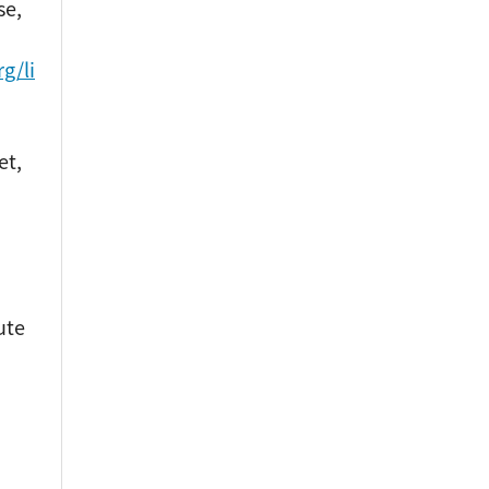
se,
g/li
et,
ute