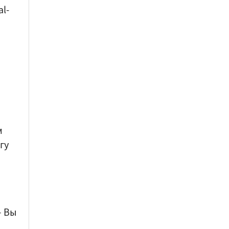
l-
м
гу
–
Вы