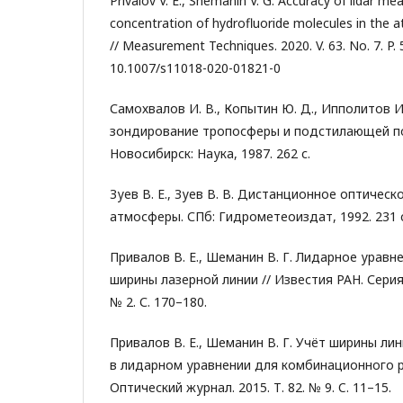
Privalov V. E., Shemanin V. G. Accuracy of lidar m
concentration of hydrofluoride molecules in the 
// Measurement Techniques. 2020. V. 63. No. 7. P.
10.1007/s11018-020-01821-0
Самохвалов И. В., Копытин Ю. Д., Ипполитов И.
зондирование тропосферы и подстилающей п
Новосибирск: Наука, 1987. 262 с.
Зуев В. Е., Зуев В. В. Дистанционное оптичес
атмосферы. СПб: Гидрометеоиздат, 1992. 231 с
Привалов В. Е., Шеманин В. Г. Лидарное уравн
ширины лазерной линии // Известия РАН. Серия 
№ 2. С. 170–180.
Привалов В. Е., Шеманин В. Г. Учёт ширины ли
в лидарном уравнении для комбинационного ра
Оптический журнал. 2015. Т. 82. № 9. C. 11–15.