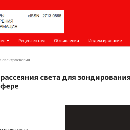
рам
Рецензентам
Объявления
Индексирование
я спектроскопия
рассеяния света для зондировани
сфере
ссеяния света,