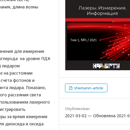
вания, длина волны
внения для измерения
 углерода на уровне ПДК
) лидаром
е на расстоянии
 счёта фотонов и
нта лидара. Показано,
shemanin-article
ого рассеяния света
спользованием лазерного
Опубликован
гистрировать
2021-03-02 — Обновлена 2021-0
ры за время измерения
для диоксида и оксида