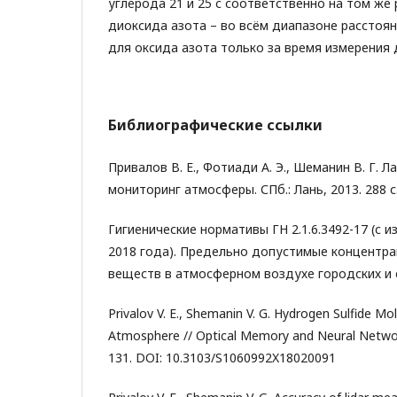
углерода 21 и 25 с соответственно на том же 
диоксида азота – во всём диапазоне расстояни
для оксида азота только за время измерения д
Библиографические ссылки
Привалов В. Е., Фотиади А. Э., Шеманин В. Г. 
мониторинг атмосферы. СПб.: Лань, 2013. 288 с
Гигиенические нормативы ГН 2.1.6.3492-17 (с 
2018 года). Предельно допустимые концентр
веществ в атмосферном воздухе городских и с
Privalov V. E., Shemanin V. G. Hydrogen Sulfide Mol
Atmosphere // Optical Memory and Neural Networks
131. DOI: 10.3103/S1060992X18020091