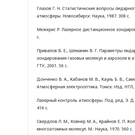
Глазов Г. Н. Статистические вопросы лидарно
атмосферы. Новосибирск: Наука, 1987. 308 с.
Межерис Р. Лазерное дистанционное зондирова
с.
Привалов В. Е., Шеманин В. Г. Параметры лид
зондирования газовых молекул и аэрозоля в ат
ГТУ, 2001. 56 c.
Донченко В. А., Кабанов М. В., Кауль Б. В., Сам
Атмосферная электрооптика. Томск: Изд. НТЛ, 2
Лазерный контроль атмосферы. Под. ред. Э. Д. 
416 с.
Свердлов Л. М., Ковнер М. А., Крайнов Е. П. К
многоатомных молекул. М.: Наука, 1970. 560 с.