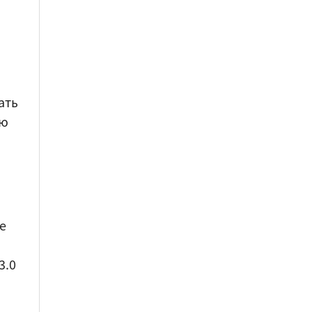
ать
ую
ve
3.0