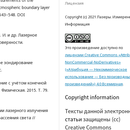
easurements of the
Лицензия
atmospheric boundary layer
 543–548. DOI
Copyright (c) 2021 Лазеры. Измерен
Информация
 И. и др. Лазерное
оверхности.
Это произведение доступно по
лицензии Creative Commons «Attrib
NonCommercial-NoDerivatives»
кое зондирование
(«Атрибуция — Некоммерческое
.
использование — Без производны
ение с учётом конечной
произведений») 4.0 Всемирная
.
Физическая. 2015. Т. 79.
Copyright information
Тексты данной электрон
нии лазерного излучения
ссеяния света //
статьи
защищены (cc)
Creative Commons