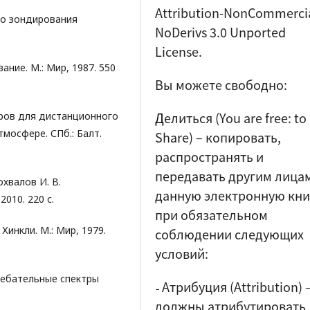
Attribution-NonCommercia
го зондирования
NoDerivs 3.0 Unported
License.
ние. М.: Мир, 1987. 550
Вы можете свободно:
Д
елиться (
You are free: to
аров для дистанционного
мосфере. СПб.: Балт.
Share
) – копировать,
распространять и
передавать другим лица
охвалов И. В.
данную электронную кни
010. 220 с.
при обязательном
Хинкли. М.: Мир, 1979.
соблюдении следующих
условий:
олебательные спектры
Атрибуция (Attribution)
–
должны атрибутировать