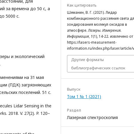
расстоянии, для
Как цитировать
й за времена до 50 с, а
Шеманин, В. Г. (2021). Лидар
о 5000 с.
комбинационного рассеяния света д
зондирования молекул оксидов в
атмосфере.
Лазеры. Измерения.
Информация
,
1
(1), 14-22. извлечено от
https://lasers-measurement-
information.ru/index.php/laser/article/
Лазеры и экологический
Другие форматы
.
библиографических ссылок
изменениями на 31 мая
ации (ПДК) загрязняющих
Выпуск
ельских поселений. 51 c.
Том 1 № 1 (2021)
ecules Lidar Sensing in the
Раздел
. 2018. V. 27(2). P. 120–
Лазерная спектроскопия