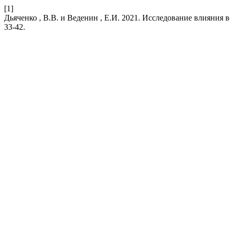
[1]
Дьяченко , В.В. и Веденин , Е.И. 2021. Иcследование влияни
33-42.